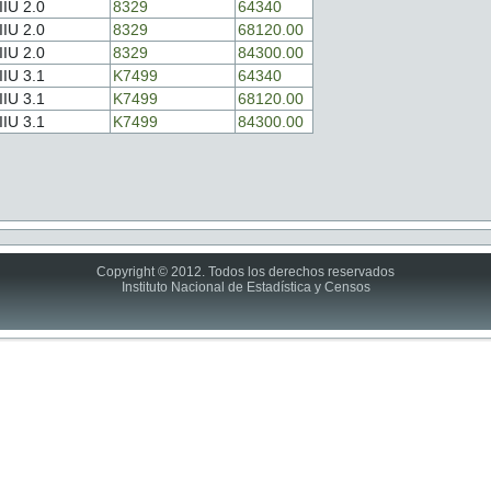
IIU 2.0
8329
64340
IIU 2.0
8329
68120.00
IIU 2.0
8329
84300.00
IIU 3.1
K7499
64340
IIU 3.1
K7499
68120.00
IIU 3.1
K7499
84300.00
Copyright © 2012. Todos los derechos reservados
Instituto Nacional de Estadística y Censos