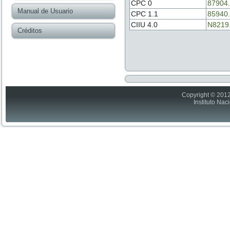
CPC 0
87904
Manual de Usuario
CPC 1.1
85940
CIIU 4.0
N8219
Créditos
Copyright © 2012
Instituto Nac