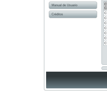
C
Manual de Usuario
C
C
Créditos
C
C
C
C
C
C