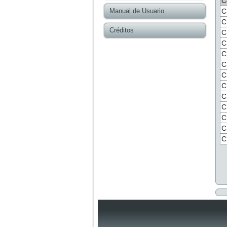
C
Manual de Usuario
C
C
Créditos
C
C
C
C
C
C
C
C
C
C
C