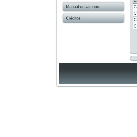
C
Manual de Usuario
C
C
Créditos
C
C