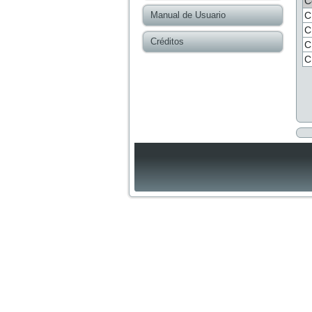
C
Manual de Usuario
C
C
Créditos
C
C