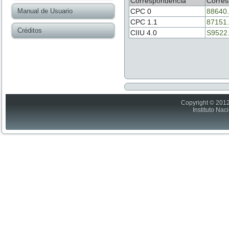
Correspondencia
Corres
Manual de Usuario
CPC 0
88640
CPC 1.1
87151
Créditos
CIIU 4.0
S9522
Copyright © 2012
Instituto Nac