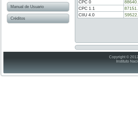
CPC 0
88640
Manual de Usuario
CPC 1.1
87151
CIIU 4.0
S9522
Créditos
Copyright © 2012
Instituto Nac