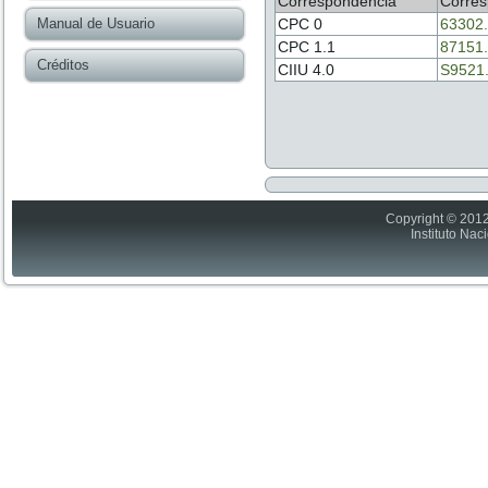
Correspondencia
Corres
Manual de Usuario
CPC 0
63302
CPC 1.1
87151
Créditos
CIIU 4.0
S9521
Copyright © 2012
Instituto Nac