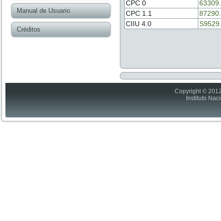
CPC 0
63309
Manual de Usuario
CPC 1.1
87290
CIIU 4.0
S9529
Créditos
Copyright © 2012
Instituto Nac