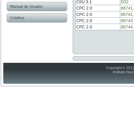
CIIU 3.1
D32
Manual de Usuario
CPC 2.0
88741.
CPC 2.0
88741.
Créditos
CPC 2.0
88743.
CPC 2.0
88744.
Copyright © 2012
Instituto Nac