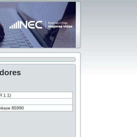
adores
 1.1)
, véase 85990