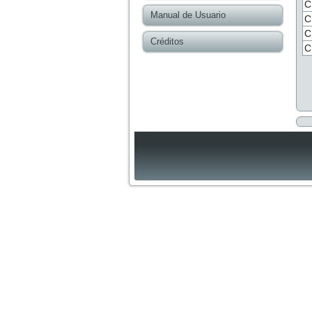
C
Manual de Usuario
C
C
Créditos
C