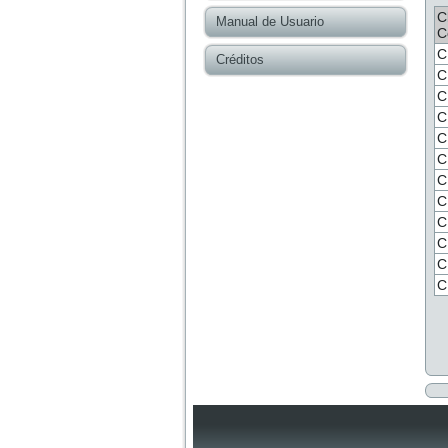
C
Manual de Usuario
C
C
Créditos
C
C
C
C
C
C
C
C
C
C
C