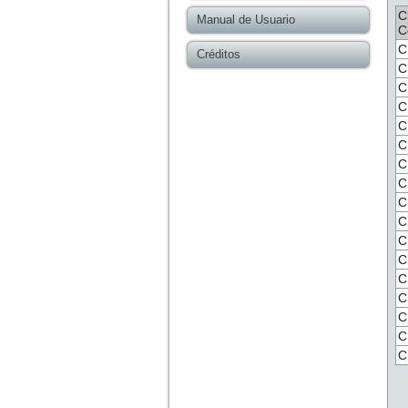
C
Manual de Usuario
C
C
Créditos
C
C
C
C
C
C
C
C
C
C
C
C
C
C
C
C