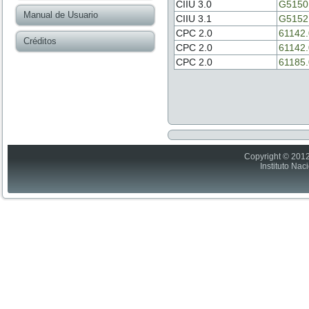
CIIU 3.0
G5150
Manual de Usuario
CIIU 3.1
G5152
CPC 2.0
61142.
Créditos
CPC 2.0
61142.
CPC 2.0
61185.
Copyright © 2012
Instituto Nac