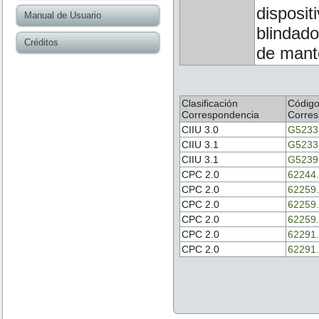
disposit
Manual de Usuario
blindado
Créditos
de mant
Clasificación
Códig
Correspondencia
Corres
CIIU 3.0
G5233
CIIU 3.1
G5233
CIIU 3.1
G5239
CPC 2.0
62244.
CPC 2.0
62259.
CPC 2.0
62259.
CPC 2.0
62259.
CPC 2.0
62291.
CPC 2.0
62291.