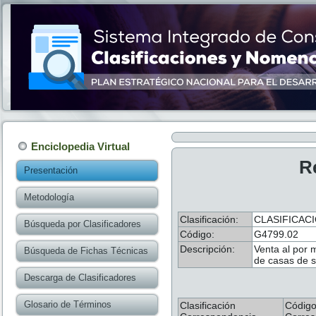
Enciclopedia Virtual
R
Presentación
Metodología
Clasificación:
CLASIFICACI
Búsqueda por Clasificadores
Código:
G4799.02
Descripción:
Venta al por 
Búsqueda de Fichas Técnicas
de casas de s
Descarga de Clasificadores
Glosario de Términos
Clasificación
Códig