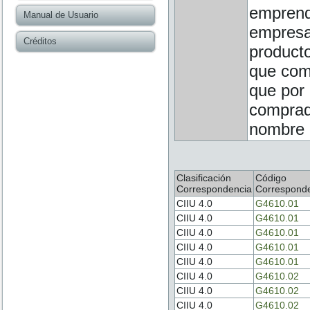
emprend
Manual de Usuario
empresa 
Créditos
producto
que com
que por 
comprad
nombre d
Clasificación
Código
Correspondencia
Correspond
CIIU 4.0
G4610.01
CIIU 4.0
G4610.01
CIIU 4.0
G4610.01
CIIU 4.0
G4610.01
CIIU 4.0
G4610.01
CIIU 4.0
G4610.02
CIIU 4.0
G4610.02
CIIU 4.0
G4610.02