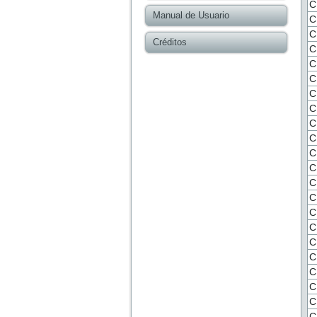
C
Manual de Usuario
C
C
Créditos
C
C
C
C
C
C
C
C
C
C
C
C
C
C
C
C
C
C
C