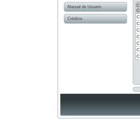
C
Manual de Usuario
C
C
Créditos
C
C
C
C
C
C