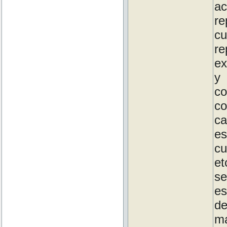
a
re
cu
re
ex
y 
co
co
ca
es
cu
et
se
es
d
ma