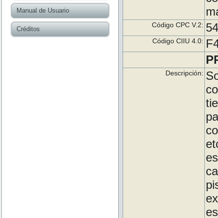
ma
Manual de Usuario
Código CPC V.2:
54
Créditos
Código CIIU 4.0:
F4
P
Descripción:
So
co
ti
pa
co
e
es
ca
p
ex
e