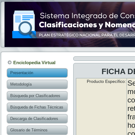
Enciclopedia Virtual
FICHA D
Presentación
Producto Específico:
Se
Metodología
m
Búsqueda por Clasificadores
co
re
Búsqueda de Fichas Técnicas
fr
Descarga de Clasificadores
h
Glosario de Términos
co