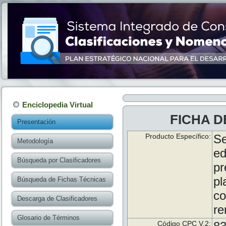
Enciclopedia Virtual
FICHA D
Presentación
Producto Específico:
Se
Metodología
e
Búsqueda por Clasificadores
pr
pl
Búsqueda de Fichas Técnicas
c
Descarga de Clasificadores
re
Glosario de Términos
Código CPC V.2: