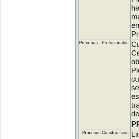
h
ma
e
Pr
Personas - Profesionales:
Cu
Ca
ob
P
cu
s
es
tr
de
P
Procesos Constructivos:
L