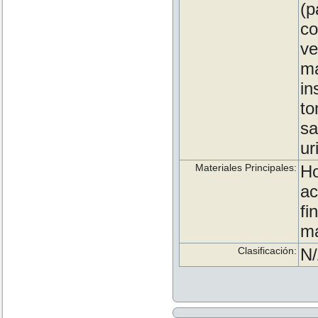
(p
c
ve
ma
i
to
sa
ur
Materiales Principales:
Ho
ac
fi
ma
Clasificación:
N