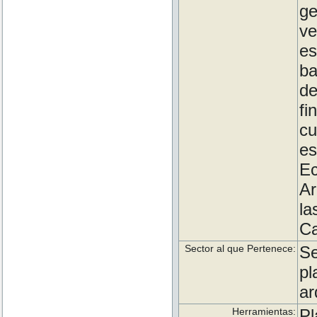
g
ve
es
ba
de
fi
c
es
E
Ar
la
Ca
Sector al que Pertenece:
S
p
ar
Herramientas:
Pl