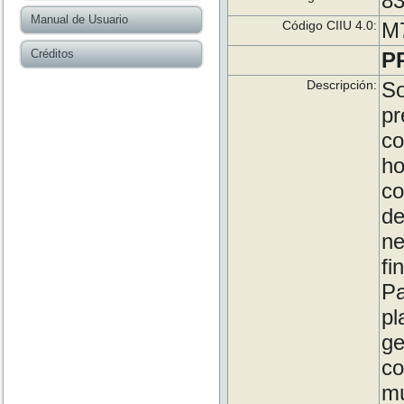
83
Manual de Usuario
Código CIIU 4.0:
M
Créditos
P
Descripción:
So
p
co
ho
co
de
n
fi
P
p
g
c
mú