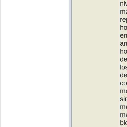
ni
ma
re
h
en
ar
ho
de
lo
d
c
me
si
ma
m
bl